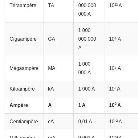
Téraampère
TA
000 000
10¹² A
000 A
1 000
Gigaampère
GA
000 000
10⁹ A
A
1 000
Mégaampère
MA
10⁶ A
000 A
Kiloampère
kA
1 000 A
10³ A
Ampère
A
1 A
10⁰ A
Centiampère
cA
0,01 A
10⁻² A
Milliampère
mA
0,001 A
10⁻³ A