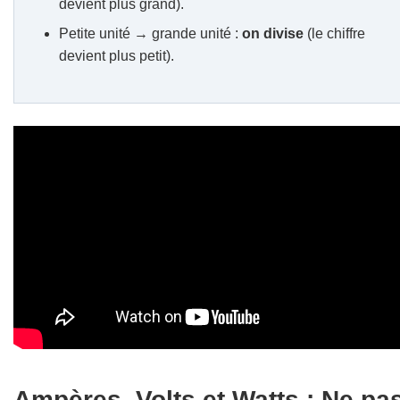
devient plus grand).
Petite unité → grande unité :
on divise
(le chiffre
devient plus petit).
Ampères, Volts et Watts : Ne pa