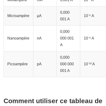
0,000
Microampère
µA
10⁻⁶ A
001 A
0,000
Nanoampère
nA
000 001
10⁻⁹ A
A
0,000
Picoampère
pA
000 000
10⁻¹² A
001 A
Comment utiliser ce tableau de