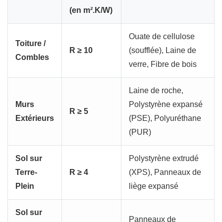
(en m².K/W)
Ouate de cellulose
Toiture /
R ≥ 10
(soufflée), Laine de
Combles
verre, Fibre de bois
Laine de roche,
Murs
Polystyrène expansé
R ≥ 5
Extérieurs
(PSE), Polyuréthane
(PUR)
Sol sur
Polystyrène extrudé
Terre-
R ≥ 4
(XPS), Panneaux de
Plein
liège expansé
Sol sur
Panneaux de