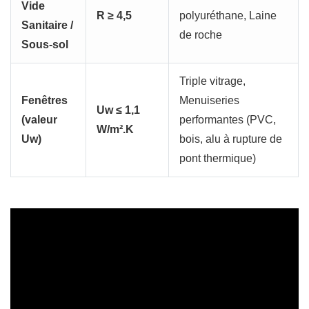
Vide
R ≥ 4,5
polyuréthane, Laine
Sanitaire /
de roche
Sous-sol
Triple vitrage,
Fenêtres
Menuiseries
Uw ≤ 1,1
(valeur
performantes (PVC,
W/m².K
Uw)
bois, alu à rupture de
pont thermique)