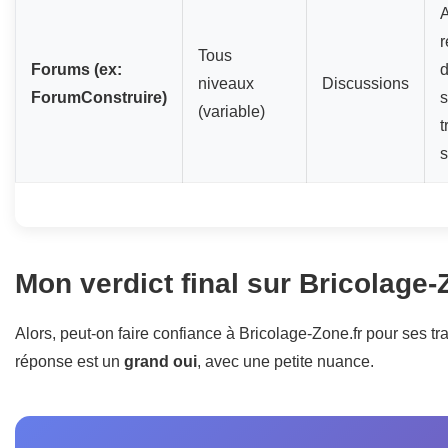
A
r
Tous
Forums (ex:
d
niveaux
Discussions
ForumConstruire)
s
(variable)
t
s
Mon verdict final sur Bricolage-
Alors, peut-on faire confiance à Bricolage-Zone.fr pour ses t
réponse est un
grand oui
, avec une petite nuance.