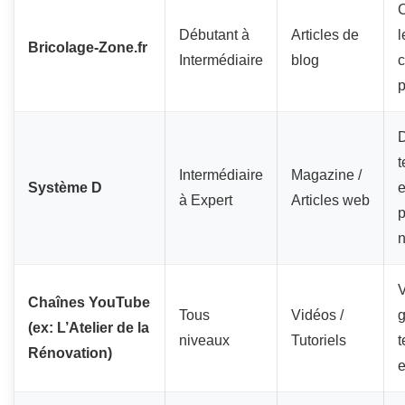
Débutant à
Articles de
l
Bricolage-Zone.fr
Intermédiaire
blog
c
p
D
t
Intermédiaire
Magazine /
Système D
e
à Expert
Articles web
p
V
Chaînes YouTube
Tous
Vidéos /
g
(ex: L’Atelier de la
niveaux
Tutoriels
t
Rénovation)
e