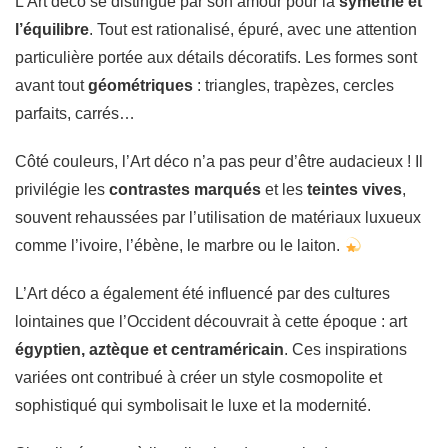
L’Art déco se distingue par son amour pour la
symétrie et
l’équilibre
. Tout est rationalisé, épuré, avec une attention
particulière portée aux détails décoratifs. Les formes sont
avant tout
géométriques
: triangles, trapèzes, cercles
parfaits, carrés…
Côté couleurs, l’Art déco n’a pas peur d’être audacieux ! Il
privilégie les
contrastes marqués
et les
teintes vives
,
souvent rehaussées par l’utilisation de matériaux luxueux
comme l’ivoire, l’ébène, le marbre ou le laiton.
L’Art déco a également été influencé par des cultures
lointaines que l’Occident découvrait à cette époque : art
égyptien, aztèque et centraméricain
. Ces inspirations
variées ont contribué à créer un style cosmopolite et
sophistiqué qui symbolisait le luxe et la modernité.